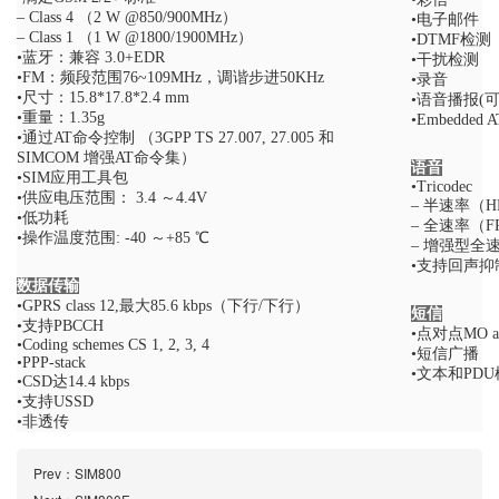
– Class 4 （2 W @850/900MHz）
•电子邮件
– Class 1 （1 W @1800/1900MHz）
•DTMF检测
•蓝牙：兼容 3.0+EDR
•干扰检测
•FM：频段范围76~109MHz，调谐步进50KHz
•录音
•尺寸：15.8*17.8*2.4 mm
•语音播报(可
•重量：1.35g
•Embedded 
•通过AT命令控制 （3GPP TS 27.007, 27.005 和
SIMCOM 增强AT命令集）
语音
•SIM应用工具包
•Tricodec
•供应电压范围： 3.4 ～4.4V
– 半速率（H
•低功耗
– 全速率（F
•操作温度范围: -40 ～+85 ℃
– 增强型全
•支持回声抑
数据传输
•GPRS class 12,最大85.6 kbps（下行/下行）
短信
•支持PBCCH
•点对点MO a
•Coding schemes CS 1, 2, 3, 4
•短信广播
•PPP-stack
•文本和PD
•CSD达14.4 kbps
•支持USSD
•非透传
Prev：
SIM800